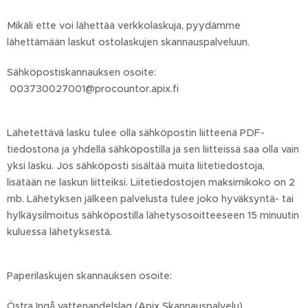
Mikäli ette voi lähettää verkkolaskuja, pyydämme
lähettämään laskut ostolaskujen skannauspalveluun.
Sähköpostiskannauksen osoite:
003730027001@procountor.apix.fi
Lähetettävä lasku tulee olla sähköpostin liitteenä PDF-
tiedostona ja yhdellä sähköpostilla ja sen liitteissä saa olla vain
yksi lasku. Jos sähköposti sisältää muita liitetiedostoja,
lisätään ne laskun liitteiksi. Liitetiedostojen maksimikoko on 2
mb. Lähetyksen jälkeen palvelusta tulee joko hyväksyntä- tai
hylkäysilmoitus sähköpostilla lähetysosoitteeseen 15 minuutin
kuluessa lähetyksestä.
Paperilaskujen skannauksen osoite:
Östra Ingå vattenandelslag (Apix Skannauspalvelu)