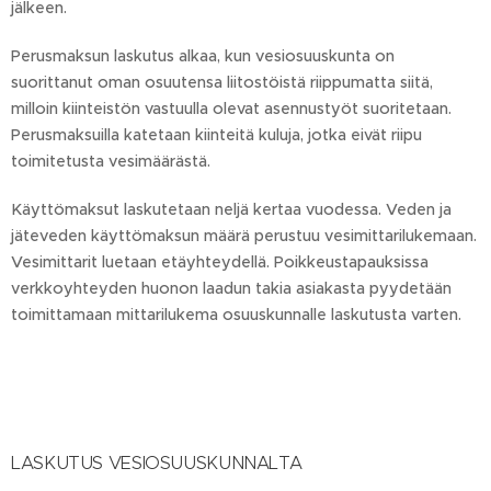
jälkeen.
Perusmaksun laskutus alkaa, kun vesiosuuskunta on
suorittanut oman osuutensa liitostöistä riippumatta siitä,
milloin kiinteistön vastuulla olevat asennustyöt suoritetaan.
Perusmaksuilla katetaan kiinteitä kuluja, jotka eivät riipu
toimitetusta vesimäärästä.
Käyttömaksut laskutetaan neljä kertaa vuodessa. Veden ja
jäteveden käyttömaksun määrä perustuu vesimittarilukemaan.
Vesimittarit luetaan etäyhteydellä. Poikkeustapauksissa
verkkoyhteyden huonon laadun takia asiakasta pyydetään
toimittamaan mittarilukema osuuskunnalle laskutusta varten.
LASKUTUS VESIOSUUSKUNNALTA