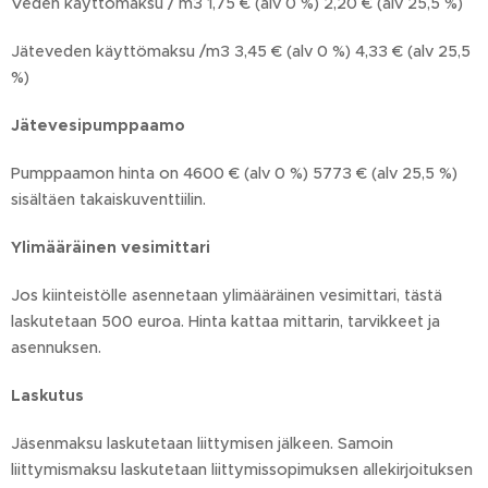
Veden käyttömaksu / m3 1,75 € (alv 0 %) 2,20 € (alv 25,5 %)
Jäteveden käyttömaksu /m3 3,45 € (alv 0 %) 4,33 € (alv 25,5
%)
Jätevesipumppaamo
Pumppaamon hinta on 4600 € (alv 0 %) 5773 € (alv 25,5 %)
sisältäen takaiskuventtiilin.
Ylimääräinen vesimittari
Jos kiinteistölle asennetaan ylimääräinen vesimittari, tästä
laskutetaan 500 euroa. Hinta kattaa mittarin, tarvikkeet ja
asennuksen.
Laskutus
Jäsenmaksu laskutetaan liittymisen jälkeen. Samoin
liittymismaksu laskutetaan liittymissopimuksen allekirjoituksen