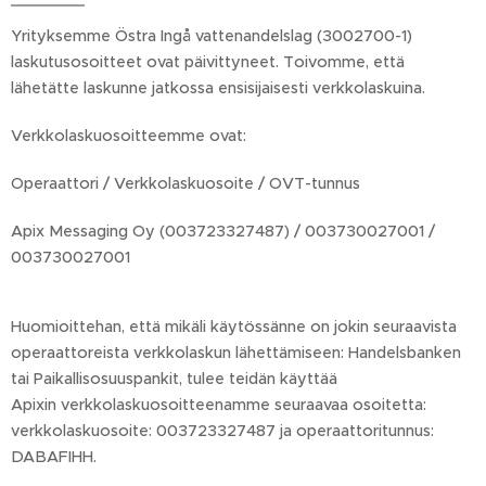
Yrityksemme Östra Ingå vattenandelslag (3002700-1)
laskutusosoitteet ovat päivittyneet. Toivomme, että
lähetätte laskunne jatkossa ensisijaisesti verkkolaskuina.
Verkkolaskuosoitteemme ovat:
Operaattori / Verkkolaskuosoite / OVT-tunnus
Apix Messaging Oy (003723327487) / 003730027001 /
003730027001
Huomioittehan, että mikäli käytössänne on jokin seuraavista
operaattoreista verkkolaskun lähettämiseen: Handelsbanken
tai Paikallisosuuspankit, tulee teidän käyttää
Apixin verkkolaskuosoitteenamme seuraavaa osoitetta:
verkkolaskuosoite: 003723327487 ja operaattoritunnus:
DABAFIHH.